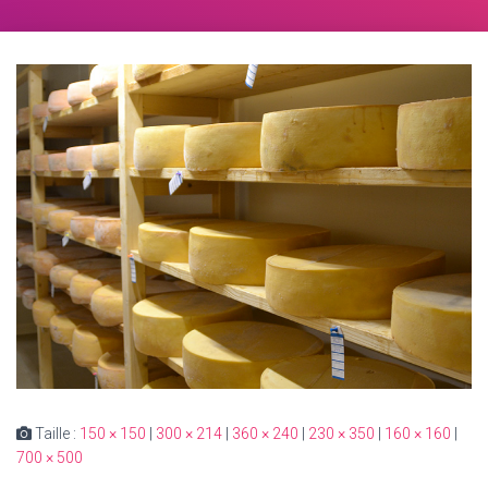
Taille :
150 × 150
|
300 × 214
|
360 × 240
|
230 × 350
|
160 × 160
|
700 × 500