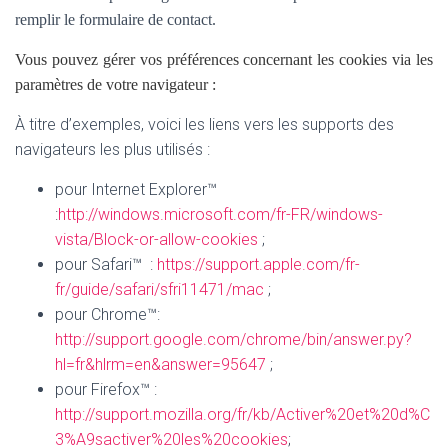
remplir le formulaire de contact.
Vous pouvez gérer vos préférences concernant les cookies via les
paramètres de votre navigateur :
À titre d’exemples, voici les liens vers les supports des
navigateurs les plus utilisés :
pour Internet Explorer™
:
http://windows.microsoft.com/fr-FR/windows-
vista/Block-or-allow-cookies
;
pour Safari™ :
https://support.apple.com/fr-
fr/guide/safari/sfri11471/mac
;
pour Chrome™:
http://support.google.com/chrome/bin/answer.py?
hl=fr&hlrm=en&answer=95647
;
pour Firefox™ :
http://support.mozilla.org/fr/kb/Activer%20et%20d%C
3%A9sactiver%20les%20cookies
;